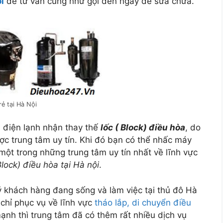
i
để tư vấn cũng như gọi đến ngay để sửa chữa.
rẻ tại Hà Nội
m điện lạnh nhận thay thế
lốc ( Block) điều hòa
, do
ợc trung tâm uy tín. Khi đó bạn có thể nhấc máy
một trong những trung tâm uy tín nhất về lĩnh vực
Block) điều hòa tại Hà nội
.
ý khách hàng đang sống và làm việc tại thủ đô Hà
 chỉ phục vụ về lĩnh vực
tháo lắp, di chuyển điều
ạnh thì trung tâm đã có thêm rất nhiều dịch vụ