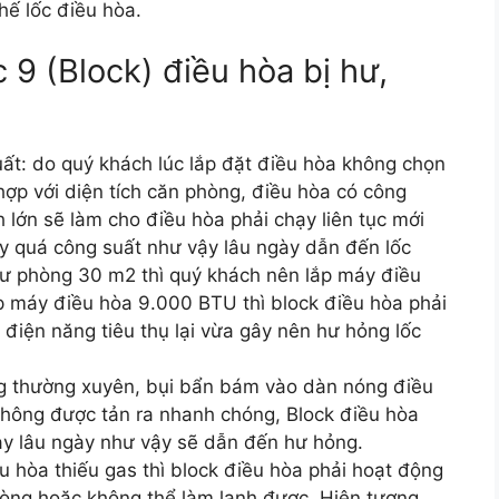
hế lốc điều hòa.
9 (Block) điều hòa bị hư,
ất: do quý khách lúc lắp đặt điều hòa không chọn
ợp với diện tích căn phòng, điều hòa có công
ch lớn sẽ làm cho điều hòa phải chạy liên tục mới
ạy quá công suất như vậy lâu ngày dẫn đến lốc
ư phòng 30 m2 thì quý khách nên lắp máy điều
 máy điều hòa 9.000 BTU thì block điều hòa phải
 điện năng tiêu thụ lại vừa gây nên hư hỏng lốc
 thường xuyên, bụi bẩn bám vào dàn nóng điều
không được tản ra nhanh chóng, Block điều hòa
y lâu ngày như vậy sẽ dẫn đến hư hỏng.
u hòa thiếu gas thì block điều hòa phải hoạt động
hòng hoặc không thể làm lạnh được. Hiện tượng