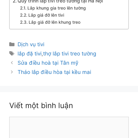
Quy trình lắp tivi treo tường tại Hà Nội
Lắp khung gia treo lên tường
Lắp giá đỡ lên tivi
Lắp giá đỡ lên khung treo
Danh
Dịch vụ tivi
mục
Thẻ
lắp đặ tivi
,
thợ lắp tivi treo tường
Sửa điều hoà tại Tân mỹ
Tháo lắp điều hòa tại kều mai
Viết một bình luận
Bình
luận