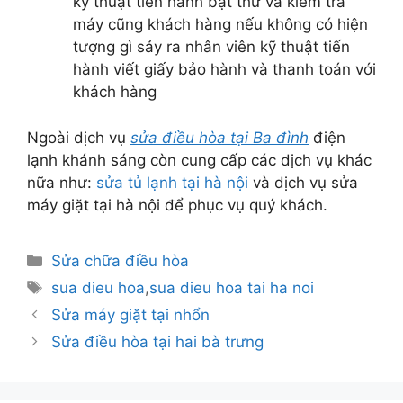
kỹ thuật tiến hành bật thử và kiểm tra
máy cũng khách hàng nếu không có hiện
tượng gì sảy ra nhân viên kỹ thuật tiến
hành viết giấy bảo hành và thanh toán với
khách hàng
Ngoài dịch vụ
sửa điều hòa tại Ba đình
điện
lạnh khánh sáng còn cung cấp các dịch vụ khác
nữa như:
sửa tủ lạnh tại hà nội
và dịch vụ sửa
máy giặt tại hà nội để phục vụ quý khách.
Danh
Sửa chữa điều hòa
mục
Thẻ
sua dieu hoa
,
sua dieu hoa tai ha noi
Sửa máy giặt tại nhổn
Sửa điều hòa tại hai bà trưng