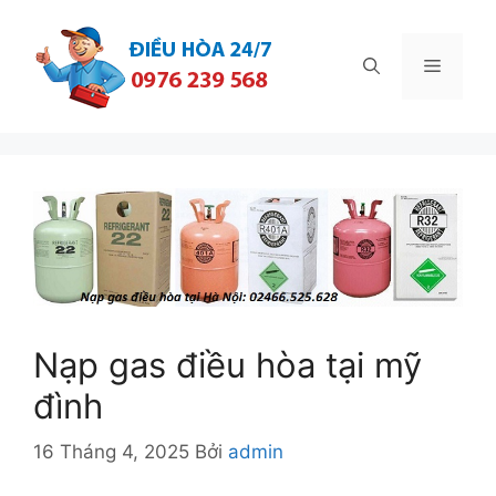
Chuyển
đến
Menu
nội
dung
Nạp gas điều hòa tại mỹ
đình
16 Tháng 4, 2025
Bởi
admin