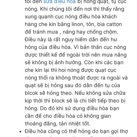
tôi đến
sửa điều hòa
bị hỏng quạt, tụ cục
nóng. Khi chúng tôi đến nơi thì thấy rằng
xung quanh cục nóng điều hòa khách
hàng che kín bằng linon, tôn, bìa catton
để tránh mưa , nắng hay chống chộm.
Điều này là rất nguy hiểm dẫn đến hư
hỏng của điều hòa. Vì bản thân cục nóng
được thiết kế để ngoài trời nên mưa nắng
sẽ không bị ảnh hưởng. Còn khi các bạn
che kín lại thì hoi nóng được quạt cục
nóng thổi ra không thoát được ra ngoài và
quạt sẽ bị hỏng sau đó dẫn đến tụ của
blcok sẽ hỏng theo. Nếu không sửa chữa
kịp thời thì block sẽ là chi tiết tiếp theo bị
hỏng. Do đó khi sử dụng điều hòa bạn
cần để cho điều hòa có không gian
thoáng đãng, tản nhiệt tốt.
Điều hòa cũng có thể hỏng do bạn gọi thợ