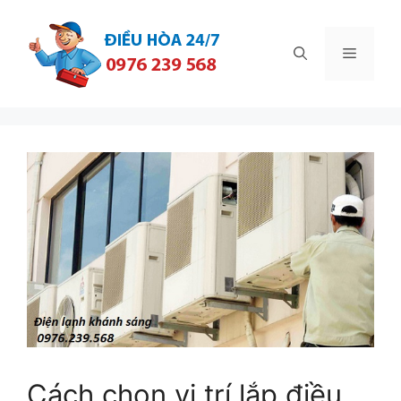
Chuyển
đến
Menu
nội
dung
Cách chọn vị trí lắp điều