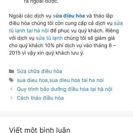
ra ngoài được.
Ngoài các dịch vụ
s
ửa điều hòa
và tháo lắp
điều hòa chúng tôi còn cung cấp cả dịch vụ
sửa
tủ lạnh tại hà nội
để phục vụ quý khách. Riêng
với dịch vụ
sửa tủ lạnh
chúng tôi sẽ giảm giá
cho quý khách 10% phí dịch vụ vào tháng 8 –
2015 vì vậy xin quý khách lưu ý.
Danh
Sửa chữa điều hòa
mục
Thẻ
sua dieu hoa
,
sua dieu hoa tai ha noi
Quy trình bảo dưỡng điều hòa tại hà nội
Cách tháo điều hòa
Viết một bình luận