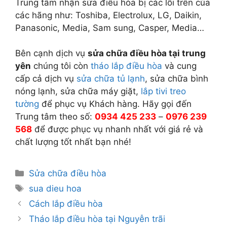
Trung tâm nhận sửa điều hòa bị các lỗi trên của
các hãng như: Toshiba, Electrolux, LG, Daikin,
Panasonic, Media, Sam sung, Casper, Media…
Bên cạnh dịch vụ
sửa chữa điều hòa tại trung
yên
chúng tôi còn
tháo lắp điều hòa
và cung
cấp cả dịch vụ
sửa chữa tủ lạnh
, sửa chữa bình
nóng lạnh, sửa chữa máy giặt,
lắp tivi treo
tường
để phục vụ Khách hàng. Hãy gọi đến
Trung tâm theo số:
0934 425 233
–
0976 239
568
để được phục vụ nhanh nhất với giá rẻ và
chất lượng tốt nhất bạn nhé!
Danh
Sửa chữa điều hòa
mục
Thẻ
sua dieu hoa
Cách lắp điều hòa
Tháo lắp điều hòa tại Nguyễn trãi